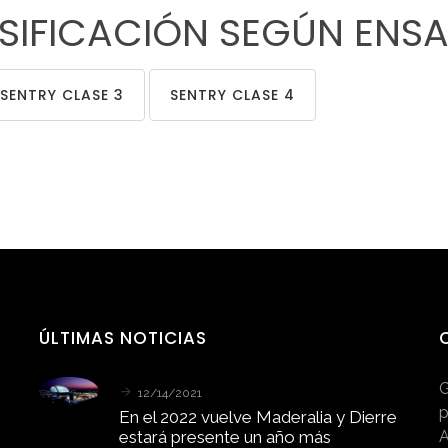
SIFICACIÓN
SEGÚN
ENS
SENTRY CLASE 3
SENTRY CLASE 4
ÚLTIMAS
NOTICIAS
G
12/14/2021
p
En
el
2022
vuelve
Maderalia
y
Dierre
estará
presente
un
año
más
A