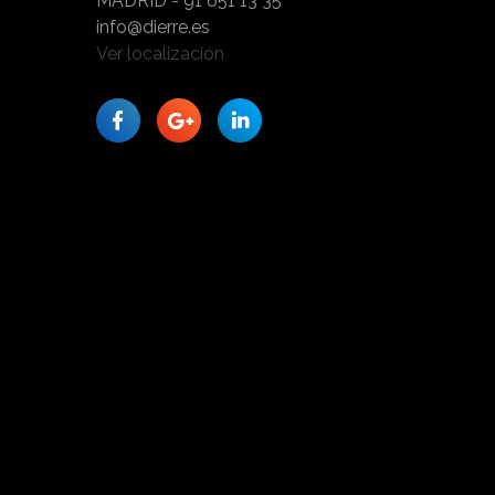
MADRID - 91 651 13 35
info@dierre.es
Ver localización