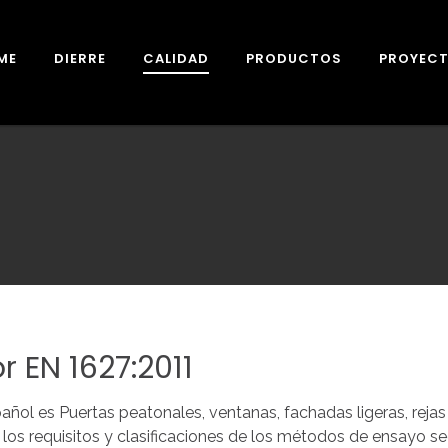
ME
DIERRE
CALIDAD
PRODUCTOS
PROYEC
HISTORIA
NORMATIVA
PUERTAS ACORAZADAS
PRODUCCIÓN
GARANTÍA
PUERTAS CORTAFUEGO
MARCADO C
10 RAZONES
MEDIO AMBIENTE
PUERTAS DE INTERIOR
SEGURIDA
PUERTAS ENRASADAS
FUEGO
CASONETOS
REVESTIMIENTOS
or
EN
1627:2011
ol es Puertas peatonales, ventanas, fachadas ligeras, rejas 
ba los requisitos y clasificaciones de los métodos de ensayo s