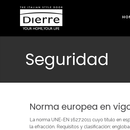
HO
Seguridad
Norma
europea
en
vig
La norma UNE-EN 1627:2011 cuyo título en españ
la efracción. Requisitos y clasificación; englo