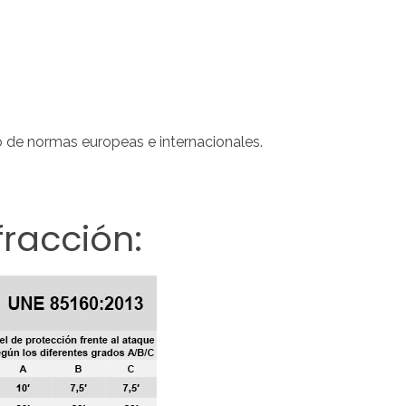
¿Recordar
usuario?
/
¿Recordar
contraseña?
 de normas europeas e internacionales.
fracción: