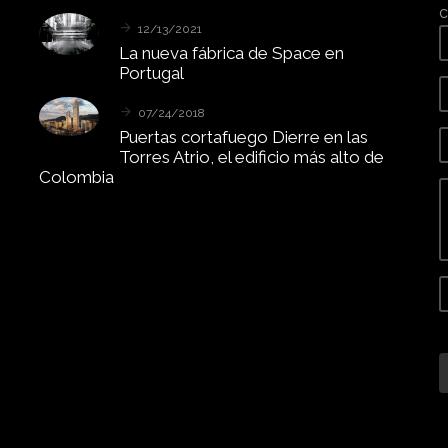
c
12/13/2021
La
nueva
fábrica
de
Space
en
Portugal
07/24/2018
Puertas
cortafuego
Dierre
en
las
Torres
Atrio,
el
edificio
más
alto
de
Colombia