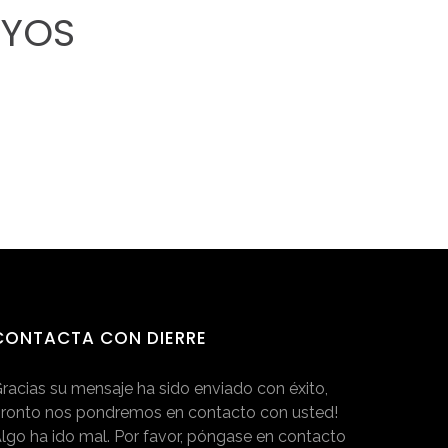
AYOS
CONTACTA
CON
DIERRE
racias su mensaje ha sido enviado con éxito,
ronto nos pondremos en contacto con usted!
lgo ha ido mal. Por favor, póngase en contacto